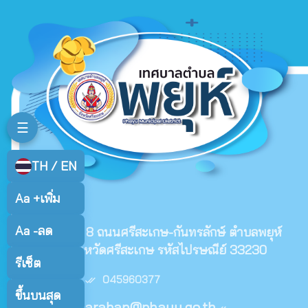
☰
TH / EN
Aa +
เพิ่ม
ติดต่อเรา
Aa -
ลด
99/9 หมู่ที่ 8 ถนนศรีสะเกษ-กันทรลักษ์ ตำบลพยุห์
อำเภอพยุห์ จังหวัดศรีสะเกษ รหัสไปรษณีย์ 33230
รีเซ็ต
เบอร์โทร :
045960377
ขึ้นบนสุด
E-mail :
saraban@phayu.go.th