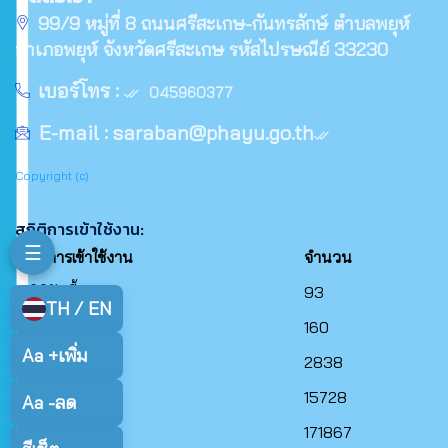
99/9 หมู่ที่ 8 ถนนศรีสะเกษ-กันทรลักษ์ ตำบลพยุห์
อำเภอพยุห์ จังหวัดศรีสะเกษ รหัสไปรษณีย์ 33230
เบอร์โทร :
045960377
E-mail :
saraban@phayu.go.th
Copyright (c)
สถิติการเข้าใช้งาน:
☰
สถิติการเข้าใช้งาน
จำนวน
สถิติวันนี้
93
TH / EN
สถิติเมื่อวาน
160
Aa +
เพิ่ม
สถิติเดือนนี้
2838
สถิติเดือนที่แล้ว
15728
Aa -
ลด
สถิติปีนี้
171867