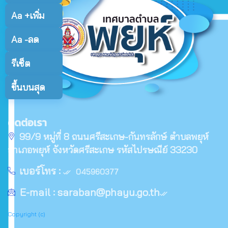
Aa +
เพิ่ม
Aa -
ลด
รีเซ็ต
ขึ้นบนสุด
ติดต่อเรา
99/9 หมู่ที่ 8 ถนนศรีสะเกษ-กันทรลักษ์ ตำบลพยุห์
อำเภอพยุห์ จังหวัดศรีสะเกษ รหัสไปรษณีย์ 33230
เบอร์โทร :
045960377
E-mail :
saraban@phayu.go.th
Copyright (c)