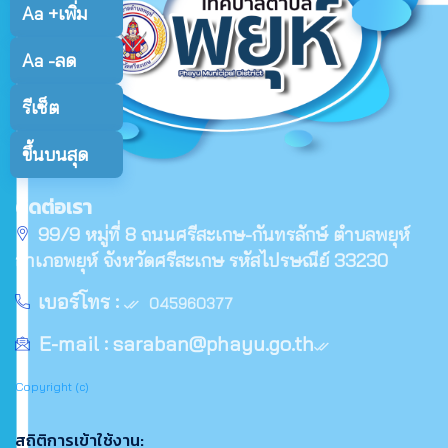
Aa +
เพิ่ม
Aa -
ลด
รีเซ็ต
ขึ้นบนสุด
ติดต่อเรา
99/9 หมู่ที่ 8 ถนนศรีสะเกษ-กันทรลักษ์ ตำบลพยุห์
อำเภอพยุห์ จังหวัดศรีสะเกษ รหัสไปรษณีย์ 33230
เบอร์โทร :
045960377
E-mail :
saraban@phayu.go.th
Copyright (c)
สถิติการเข้าใช้งาน: