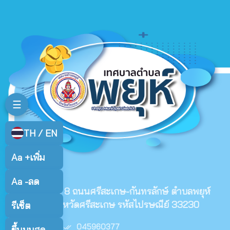
☰
TH / EN
Aa +
เพิ่ม
ติดต่อเรา
Aa -
ลด
99/9 หมู่ที่ 8 ถนนศรีสะเกษ-กันทรลักษ์ ตำบลพยุห์
อำเภอพยุห์ จังหวัดศรีสะเกษ รหัสไปรษณีย์ 33230
รีเซ็ต
เบอร์โทร :
045960377
ขึ้นบนสุด